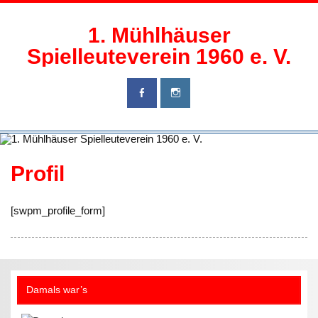
Zum
Inhalt
springen
1. Mühlhäuser
Spielleuteverein 1960 e. V.
Profil
[swpm_profile_form]
Damals war’s