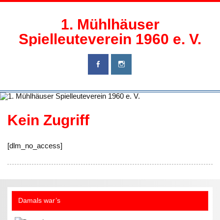
Zum
Inhalt
springen
1. Mühlhäuser
Spielleuteverein 1960 e. V.
Kein Zugriff
[dlm_no_access]
Damals war’s